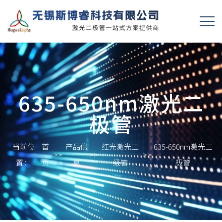
635-650nm激光二
极管
当前位
首
产品信
红光激光二
635-650nm激光二
>>
>>
>>
置：
页
息
级管
极管