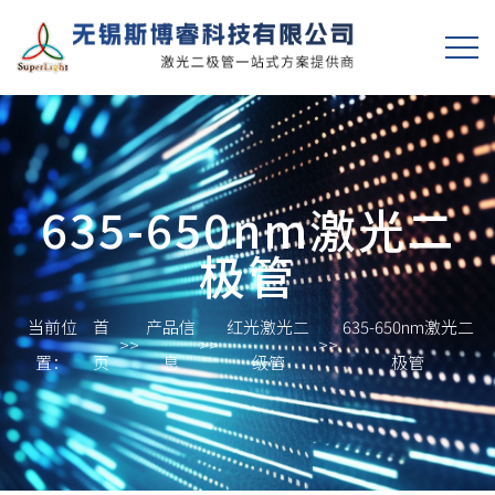
635-650nm激光二
极管
当前位
首
产品信
红光激光二
635-650nm激光二
>>
>>
>>
置：
页
息
级管
极管