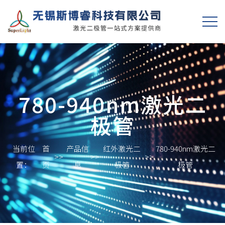
780-940nm激光二
极管
当前位
首
产品信
红外激光二
780-940nm激光二
>>
>>
>>
置：
页
息
极管
极管