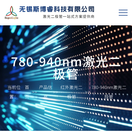
780-940nm激光二
极管
当前位
首
产品信
红外激光二
780-940nm激光二
>>
>>
>>
置：
页
息
极管
极管