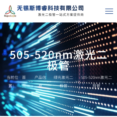
505-520nm激光二
极管
当前位
首
产品信
绿光激光二
505-520nm激光二
>>
>>
>>
置：
页
息
极管
极管