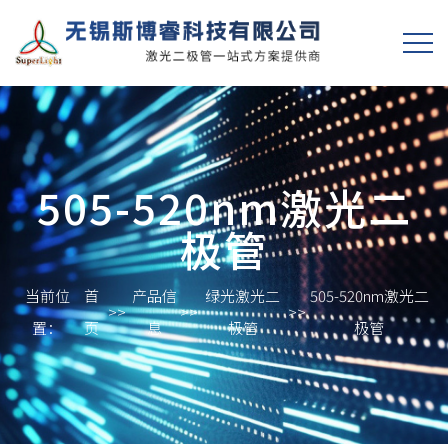
505-520nm激光二
极管
当前位
首
产品信
绿光激光二
505-520nm激光二
>>
>>
>>
置：
页
息
极管
极管