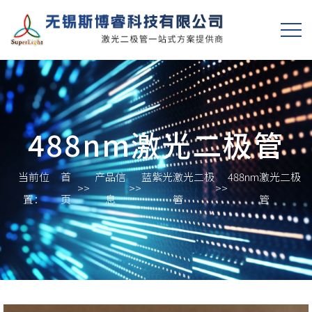
488nm激光二极管
当前位
首
产品信
蓝紫光激光二极
488nm激光二极
>>
>>
>>
置：
页
息
管
管