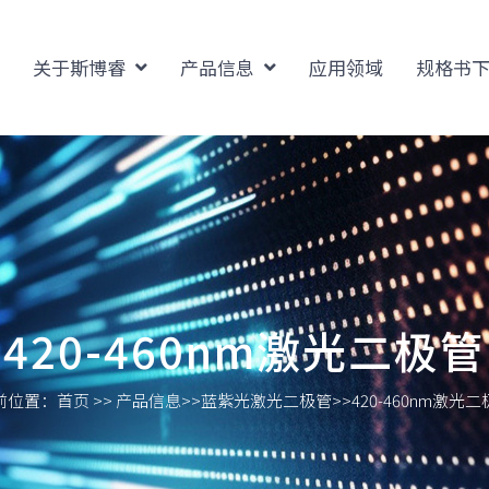
关于斯博睿
产品信息
应用领域
规格书
420-460nm激光二极管
前位置：
首页
>>
产品信息
>>
蓝紫光激光二极管
>>
420-460nm激光