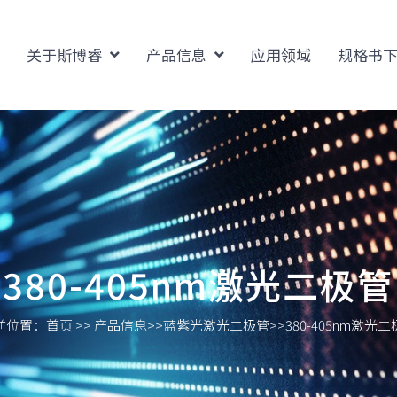
关于斯博睿
产品信息
应用领域
规格书
380-405nm激光二极管
前位置：
首页
>>
产品信息
>>
蓝紫光激光二极管
>>
380-405nm激光